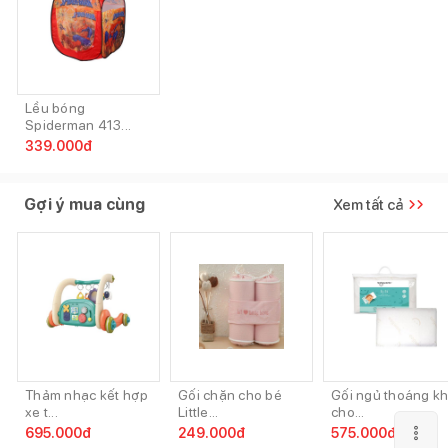
Lều bóng
Spiderman 413...
339.000
đ
Gợi ý mua cùng
Xem tất cả
Thảm nhạc kết hợp
Gối chặn cho bé
Gối ngủ thoáng kh
xe t...
Little...
cho...
695.000
đ
249.000
đ
575.000
đ