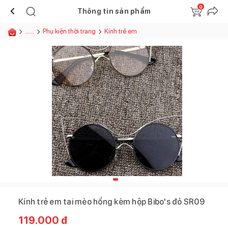
0
Thông tin sản phẩm
......
Phụ kiện thời trang
Kính trẻ em
Kính trẻ em tai mèo hồng kèm hộp Bibo's đỏ SR09
119.000
đ