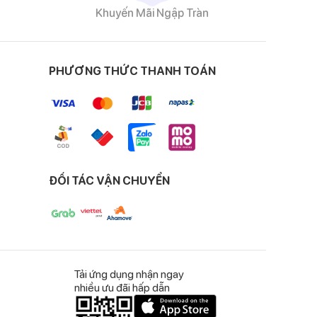
Khuyến Mãi Ngập Tràn
ái, không gây bí thở
PHƯƠNG THỨC THANH TOÁN
ĐỐI TÁC VẬN CHUYỂN
 bụi, virut, nấm mốc,
Tải ứng dụng nhận ngay
nhiều ưu đãi hấp dẫn