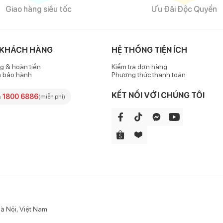
Khẩu trang trẻ em Dr. Mask 3 lớp
Giao hàng siêu tốc
Ưu Đãi Độc Quyền
ệu nhập khẩu cao cấp, không mùi, thông thoáng, tạo cảm giác thoải m
 KHÁCH HÀNG
HỆ THỐNG TIỆN ÍCH
g & hoàn tiền
Kiểm tra đơn hàng
h bảo hành
Phương thức thanh toán
KẾT NỐI VỚI CHÚNG TÔI
e
1800 6886
(miễn phí)
khí, có khả năng lọc bụi và vi khuẩn
 thường ngoài trời, môi trường khói bụi, có tác dụng ngăn ngừa khói
à Nội, Việt Nam