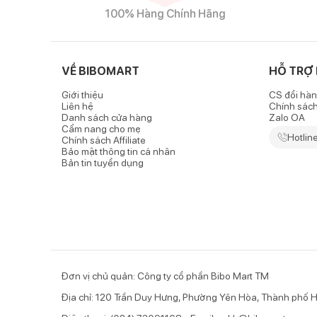
100% Hàng Chính Hãng
Đặc điểm nổi bật của sản phẩm
-
Khẩu trang trẻ em Dr. Mask
3 lớp sử dụng nguyên li
VỀ BIBOMART
HỖ TRỢ
cho bé khi sử dụng.
Giới thiệu
CS đổi hàn
Liên hệ
Chính sác
- Cấu tạo 3 lớp bao gồm:
Danh sách cửa hàng
Zalo OA
Cẩm nang cho mẹ
Hotlin
+ Lớp 1: Mặt ngoài vải không dệt poly propylene
Chính sách Affiliate
Bảo mật thông tin cá nhân
Bản tin tuyển dụng
+ Lớp 2: Lớp giữa màng lọc không thấm nước, thoáng 
+ Lớp 3: Mặt trong vải không dệt, thông thoáng
- Khẩu trang sử dụng trong môi trường làm việc thông
giúp bảo vệ sức khỏe của bé khi đi ra ngoài.
Đơn vị chủ quản: Công ty cổ phần Bibo Mart TM
Địa chỉ: 120 Trần Duy Hưng, Phường Yên Hòa, Thành phố H