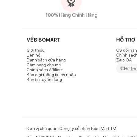
Khă
Đặc điểm nổi bật của sản phẩm
100% Hàng Chính Hãng
Chất liệu mềm mại, an toàn
-
Khăn xô tắm 6 lớp 110x110
nhiều màu sử dụng 100%
VỀ BIBOMART
HỖ TRỢ
toàn cho sức khỏe và thân thiện với mọi làn da.
Giới thiệu
CS đổi hàn
- Đường may tinh tế, viền được bo cẩn thận để khăn k
Liên hệ
Chính sác
Danh sách cửa hàng
Zalo OA
Thiết kế tiện dụng, đa năng
Cẩm nang cho mẹ
Hotlin
Chính sách Affiliate
Bảo mật thông tin cá nhân
- Khăn có kích thước lớn 110x110cm, mẹ có thể quấn t
Bản tin tuyển dụng
- Bề mặt khăn mềm mại, thấm hút tốt, lau khô cơ th
của bé.
Đơn vị chủ quản: Công ty cổ phần Bibo Mart TM