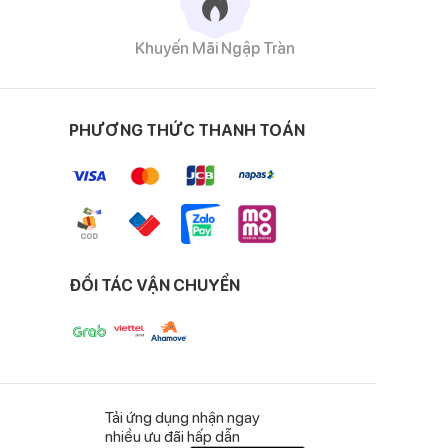
Khuyến Mãi Ngập Tràn
 độc hại, đảm bảo an
PHƯƠNG THỨC THANH TOÁN
 trên làn da non nớt
ĐỐI TÁC VẬN CHUYỂN
Tải ứng dụng nhận ngay
nhiều ưu đãi hấp dẫn