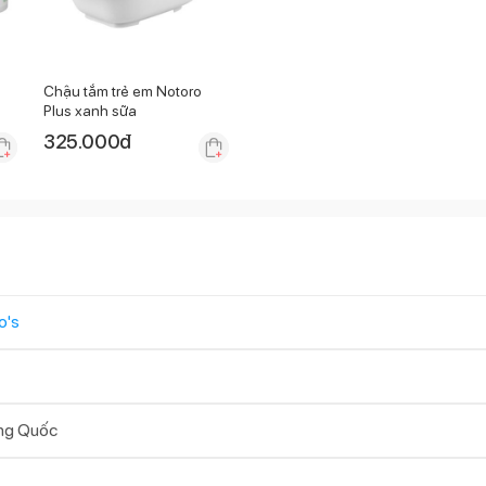
Chậu tắm trẻ em Notoro
Plus xanh sữa
325.000
đ
o's
ng Quốc