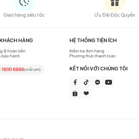
n xô tắm 6 lớp 110x110 nhiều màu sắc
Giao hàng siêu tốc
Ưu Đãi Độc Quyền
 sợi bông thiên nhiên được xử lý cẩn thận và không chứa tạp chất
 KHÁCH HÀNG
HỆ THỐNG TIỆN ÍCH
g & hoàn tiền
Kiểm tra đơn hàng
hông bị xù lông hoặc sổ chỉ theo thời gian sử dụng.
h bảo hành
Phương thức thanh toán
KẾT NỐI VỚI CHÚNG TÔI
e
1800 6886
(miễn phí)
rọn cơ thể bé sau khi tắm để tránh tình trạng bé bị nhiễm lạnh.
ể một cách nhanh chóng, đảm bảo không gây ra bất kỳ tổn thương nào