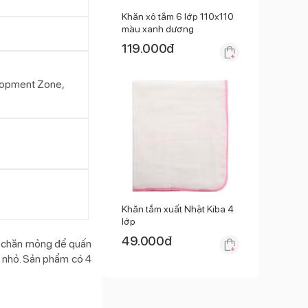
Khăn xô tắm 6 lớp 110x110
màu xanh dương
119.000
đ
elopment Zone,
Khăn tắm xuất Nhật Kiba 4
lớp
49.000
đ
c chăn mỏng để quấn
rẻ nhỏ. Sản phẩm có 4