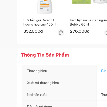
Sữa tắm gội Cetaphil
Kem trị hăm và mẩn ngứa
hương hoa cúc 400ml
Bebble 60ml
352.000
đ
276.000
đ
Thông Tin Sản Phẩm
Thương hiệu
Bib
Xuất xứ thương hiệu
Nơi sản xuất
Tru
Độ tuổi sử dụng