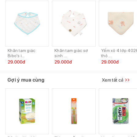
Khăn tam giác
Khăn tam giác sơ
Yếm xô 4 lớp 402
Bibo's i...
sinh ...
thỏ ...
29.000
đ
29.000
đ
29.000
đ
Gợi ý mua cùng
Xem tất cả