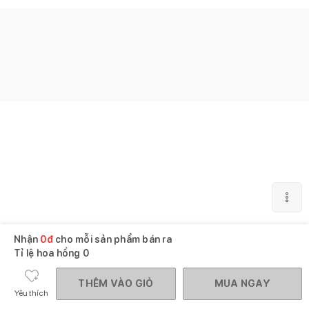
Nhận
0
đ
cho mỗi sản phẩm bán ra
Tỉ lệ hoa hồng
0
THÊM VÀO GIỎ
MUA NGAY
Yêu thích