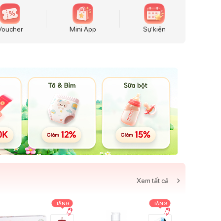
Voucher
Mini App
Sự kiện
Xem tất cả
TẶNG
TẶNG