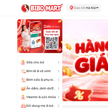
Giao tới:
Hà Nội
Sữa cho bé
Bỉm tã & vệ sinh
Bình sữa & phụ kiện
Ăn dặm, dinh dưỡng
Vitamin & sức khỏe
Đồ dùng mẹ & bé