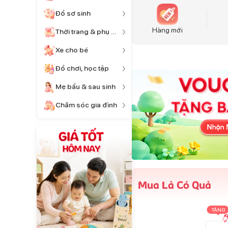
Đồ sơ sinh
Hàng mới
Thời trang & phụ kiện
Xe cho bé
Đồ chơi, học tập
Mẹ bầu & sau sinh
Chăm sóc gia đình
Mua Là Có Quà
TẶNG
TẶNG
TẶNG