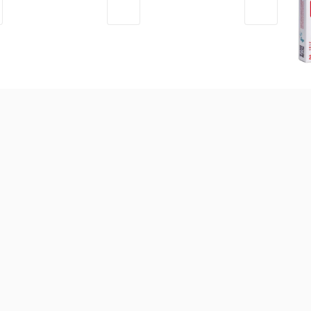
Bình sữa Ombee PPSU
Bình sữa Ombee PPSU
Sắt
Anti-colic Prince 270ml
Anti-colic Prince 170ml
Kid
(Trên 6 tháng)
(Trên 3 tháng)
537.000
đ
473.000
đ
34
 bột các loại
Sữa theo công dụng
Sữa theo xuất xứ
Sữ
-
11
%
Sữa Aptamil Anh Advanced
số 1 800g (0 - 6 tháng)