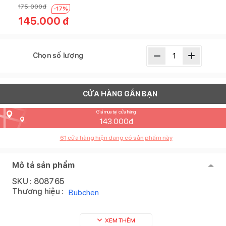
175.000
đ
-
17
%
145.000
đ
Chọn số lượng
CỬA HÀNG GẦN BẠN
Giá mua tại cửa hàng
143.000
đ
61
cửa hàng hiện đang có sản phẩm này
Mô tả sản phẩm
SKU :
808765
Thương hiệu :
Bubchen
XEM THÊM