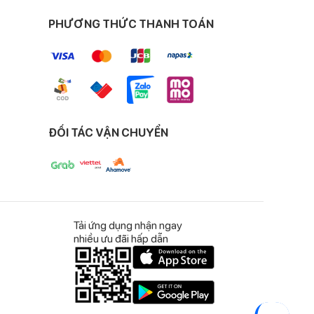
ng gây kích ứng với
PHƯƠNG THỨC THANH TOÁN
 vệ cả gia đình khỏi
ĐỐI TÁC VẬN CHUYỂN
, bảo vệ da không bị
Tải ứng dụng nhận ngay
nhiều ưu đãi hấp dẫn