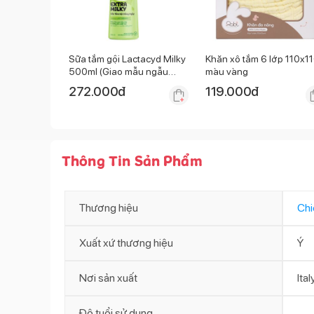
Sữa tắm gội Lactacyd Milky
Khăn xô tắm 6 lớp 110x1
500ml (Giao mẫu ngẫu
màu vàng
nhiên)
272.000
đ
119.000
đ
Thông Tin Sản Phẩm
Thương hiệu
Chi
Xuất xứ thương hiệu
Ý
Nơi sản xuất
Ital
Độ tuổi sử dụng