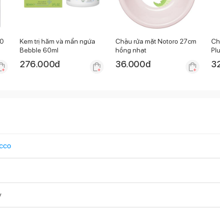
10
Kem trị hăm và mẩn ngứa
Chậu rửa mặt Notoro 27cm
Ch
Bebble 60ml
hồng nhạt
Pl
276.000
đ
36.000
đ
3
cco
y