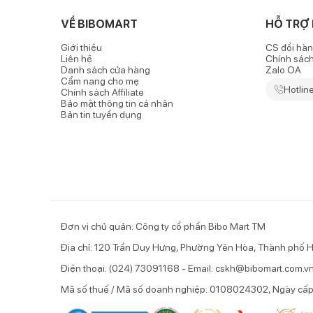
VỀ BIBOMART
Kem chống nắng Chicco Crema Solare
không chứa c
HỖ TRỢ
làn da nhạy cảm của bé và phụ nữ khi mang thai.
Giới thiệu
CS đổi hàn
Liên hệ
Chính sác
Danh sách cửa hàng
Zalo OA
Chống nắng và dưỡng da hiệu quả
Cẩm nang cho mẹ
Hotlin
Chính sách Affiliate
Bảo mật thông tin cá nhân
Kem chống nắng dưỡng da Chicco có chỉ số SPF cao (
Bản tin tuyển dụng
tác hại của ánh nắng mặt trời.
Kem chống nắng có chứa titanium dioxide và Octocry
xạm đen và tránh các bệnh về lão hóa, ung thư da.
Đơn vị chủ quản: Công ty cổ phần Bibo Mart TM
Địa chỉ: 120 Trần Duy Hưng, Phường Yên Hòa, Thành phố H
Điện thoại: (024) 73091168 - Email: cskh@bibomart.com.v
Mã số thuế / Mã số doanh nghiệp: 0108024302, Ngày cấ