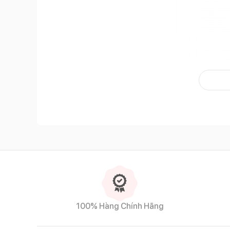
Kem chố
100% Hàng Chính Hãng
Đặc điểm nổi bật của sản phẩm
An toàn cho trẻ sơ sinh và phụ nữ mang thai