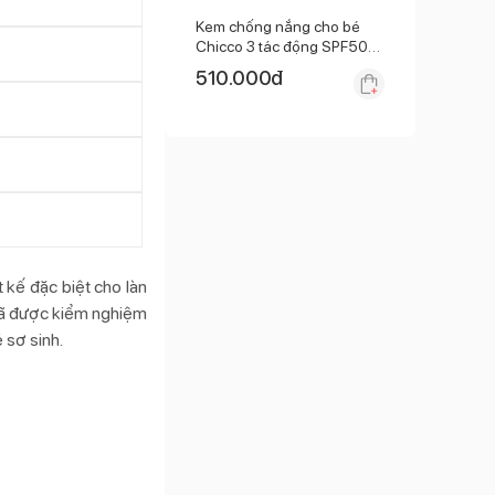
Kem chống nắng cho bé
Chicco 3 tác động SPF50+
75ml (Từ sơ sinh)
510.000
đ
kế đặc biệt cho làn
 đã được kiểm nghiệm
 sơ sinh.