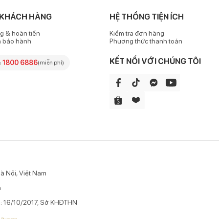
ồn và chất tạo màu, không hương liệu, không parabens, do đó khô
 KHÁCH HÀNG
HỆ THỐNG TIỆN ÍCH
g & hoàn tiền
Kiểm tra đơn hàng
h bảo hành
Phương thức thanh toán
KẾT NỐI VỚI CHÚNG TÔI
e
1800 6886
(miễn phí)
50+), có các hoạt chất đóng vai trò làm màng lọc tia UV giúp bảo
lene,..., là các hoạt chất đóng vai trò như màng lọc tia UVA, UVB
à Nội, Việt Nam
n
p: 16/10/2017, Sở KHĐTHN