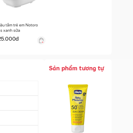
ậu tắm trẻ em Notoro
us xanh sữa
25.000
đ
Sản phẩm tương tự