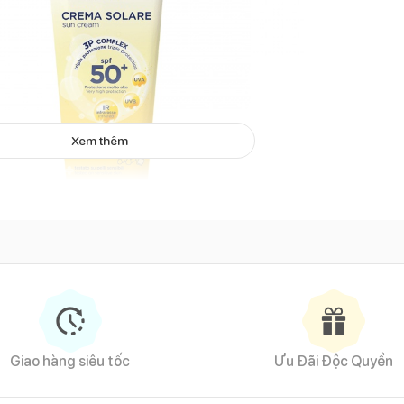
Xem thêm
ng nắng Chicco Crema Solare SPF50+ 75ml
Giao hàng siêu tốc
Ưu Đãi Độc Quyền