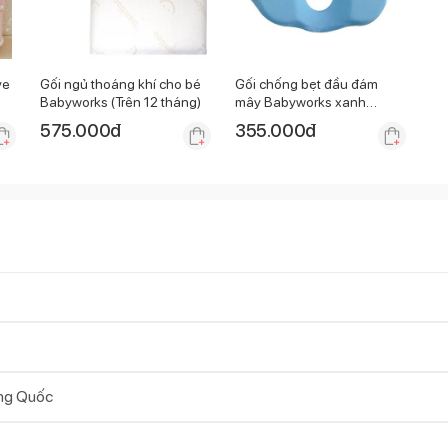
ve
Gối ngủ thoáng khí cho bé
Gối chống bẹt đầu đám
Babyworks (Trên 12 tháng)
mây Babyworks xanh
293406
575.000
đ
355.000
đ
ng Quốc