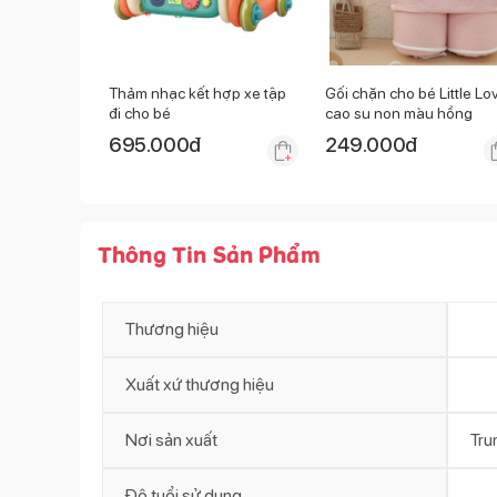
Thảm nhạc kết hợp xe tập
Gối chặn cho bé Little Lo
đi cho bé
cao su non màu hồng
695.000
đ
249.000
đ
Thông Tin Sản Phẩm
Thương hiệu
Xuất xứ thương hiệu
Nơi sản xuất
Tru
Độ tuổi sử dụng