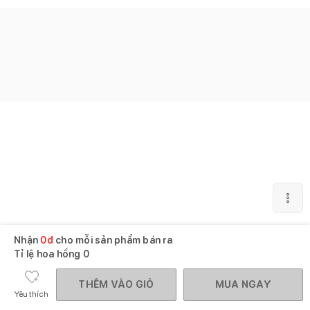
Nhận
0
đ
cho mỗi sản phẩm bán ra
Tỉ lệ hoa hồng
0
THÊM VÀO GIỎ
MUA NGAY
Yêu thích