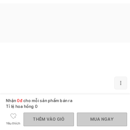
Nhận
0
đ
cho mỗi sản phẩm bán ra
Tỉ lệ hoa hồng
0
THÊM VÀO GIỎ
MUA NGAY
Yêu thích