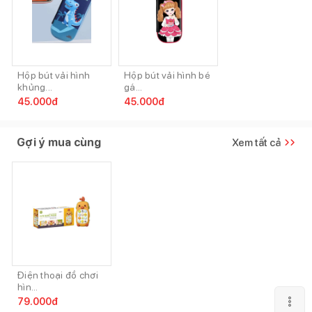
Hộp bút vải hình
Hộp bút vải hình bé
khủng...
gá...
45.000
đ
45.000
đ
Gợi ý mua cùng
Xem tất cả
Điện thoại đồ chơi
hìn...
79.000
đ