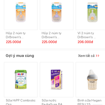
Hộp 2 núm ty
Hộp 2 núm ty
Vỉ 2 núm ty
DrBrown's...
DrBrown's...
DrBrown's ...
225.000
đ
225.000
đ
206.000
đ
Gợi ý mua cùng
Xem tất cả
Sữa HiPP Combiotic
Sữa nước
Bình sữa Hegen
Org...
PediaSure BA ...
PPSU 15...