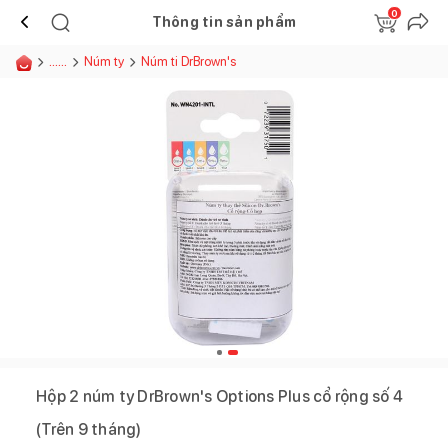
0
Thông tin sản phẩm
......
Núm ty
Núm ti DrBrown's
Hộp 2 núm ty DrBrown's Options Plus cổ rộng số 4
(Trên 9 tháng)