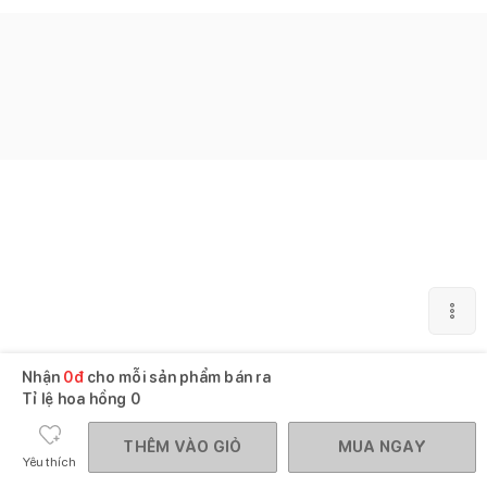
Nhận
0
đ
cho mỗi sản phẩm bán ra
Tỉ lệ hoa hồng
0
THÊM VÀO GIỎ
MUA NGAY
Yêu thích