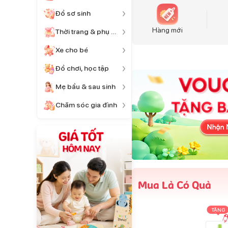
Đồ sơ sinh
Hàng mới
Thời trang & phụ kiện
Xe cho bé
Đồ chơi, học tập
Mẹ bầu & sau sinh
Chăm sóc gia đình
Mua Là Có Quà
TẶNG
TẶNG
TẶNG