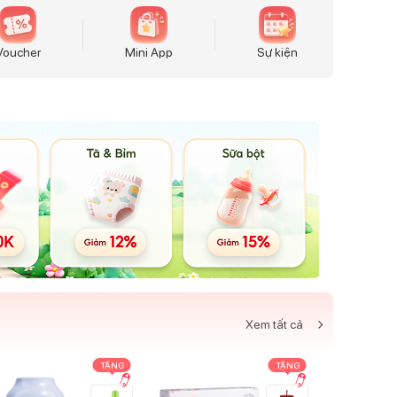
Voucher
Mini App
Sự kiện
Xem tất cả
TẶNG
TẶNG