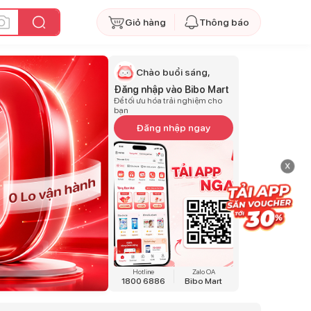
Giỏ hàng
Thông báo
Chào buổi sáng,
Đăng nhập vào Bibo Mart
Để tối ưu hóa trải nghiệm cho
bạn
Đăng nhập ngay
x
Hotline
Zalo OA
1800 6886
Bibo Mart