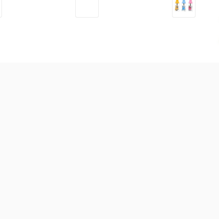
Dầu massage hữu cơ
Bào tử lợi khuẩn Livespo
Bì
NeBiolina cho mẹ và bé
Navax sơ sinh hộp 10 ống
Ant
100ml
0 t
295.000
đ
171.000
đ
40
 bột các loại
Sữa theo công dụng
Sữa theo xuất xứ
Sữ
-
19
%
Sữa GrowPLUS+ xanh hỗ
trợ dinh dưỡng 1.5kg (Trên 2
tuổi) (Giao bao bì ngẫu
nhiên)