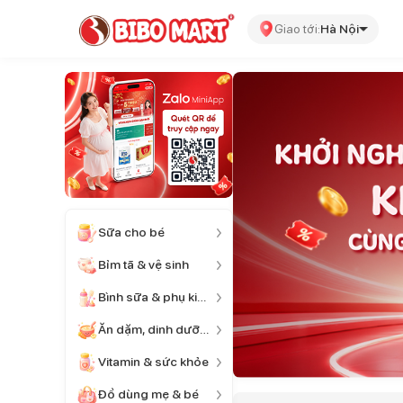
Giao tới:
Hà Nội
Sữa cho bé
Bỉm tã & vệ sinh
Bình sữa & phụ kiện
Ăn dặm, dinh dưỡng
Vitamin & sức khỏe
Đồ dùng mẹ & bé