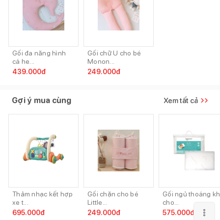
Gối đa năng hình
Gối chữ U cho bé
cá he...
Monon...
439.000
đ
249.000
đ
Gợi ý mua cùng
Xem tất cả
Thảm nhạc kết hợp
Gối chặn cho bé
Gối ngủ thoáng kh
xe t...
Little...
cho...
695.000
đ
249.000
đ
575.000
đ