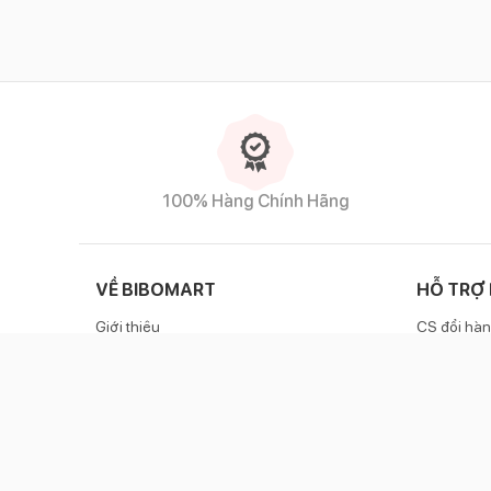
100% Hàng Chính Hãng
VỀ BIBOMART
HỖ TRỢ
Giới thiệu
CS đổi hàn
Liên hệ
Chính sác
Danh sách cửa hàng
Zalo OA
Cẩm nang cho mẹ
Hotlin
Chính sách Affiliate
Bảo mật thông tin cá nhân
Bản tin tuyển dụng