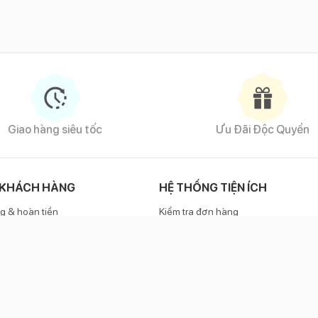
Giao hàng siêu tốc
Ưu Đãi Độc Quyền
 KHÁCH HÀNG
HỆ THỐNG TIỆN ÍCH
g & hoàn tiền
Kiểm tra đơn hàng
h bảo hành
Phương thức thanh toán
KẾT NỐI VỚI CHÚNG TÔI
e
1800 6886
(miễn phí)