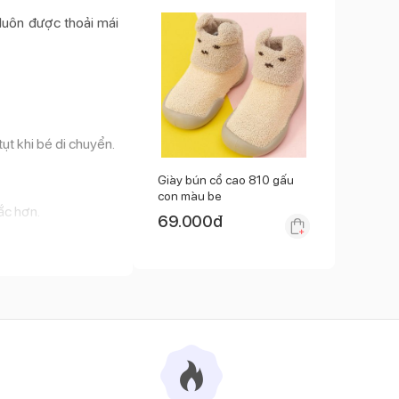
luôn được thoải mái
ụt khi bé di chuyển.
Giày bún cổ cao 810 gấu
con màu be
ắc hơn.
69.000
đ