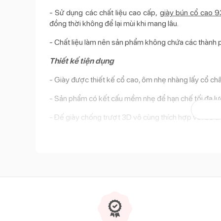
- Sử dụng các chất liệu cao cấp,
giày bún cổ cao 
đồng thời không để lại mùi khi mang lâu.
- Chất liệu làm nên sản phẩm không chứa các thành p
Thiết kế tiện dụng
- Giày được thiết kế cổ cao, ôm nhẹ nhàng lấy cổ châ
- Sản phẩm có kết cấu mềm nhẹ để hạn chế tối đa lực
- Đế giày chống trượt 3D vô cùng thích hợp với bé t
- Mũi giày được thiết kế mở rộng giúp hạn chế tối đa 
- Sản phẩm được trang trí với chú khỉ con xinh xắn đ