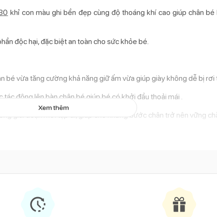
930
khỉ con màu ghi bền đẹp cùng độ thoáng khí cao giúp chân bé 
hần độc hại, đặc biệt an toàn cho sức khỏe bé.
n bé vừa tăng cường khả năng giữ ấm vừa giúp giày không dễ bị rơi t
 tác động lên bàn chân bé giúp bé có khởi đầu thoải mái .
Xem thêm
rong giai đoạn mới tập đi, giúp cho những bước chân trở nên vững ch
tổn thương lên ngón chân khi va chạm trong quá trình tập đi.
ược đính trên mũi giày càng khiến