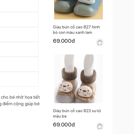
Giày bún cổ cao 827 hình
bò con màu xanh lam
69.000
đ
 cho bé nhờ họa tiết
ng điểm cộng giúp bé
Giày bún cổ cao 823 sư tử
màu be
69.000
đ