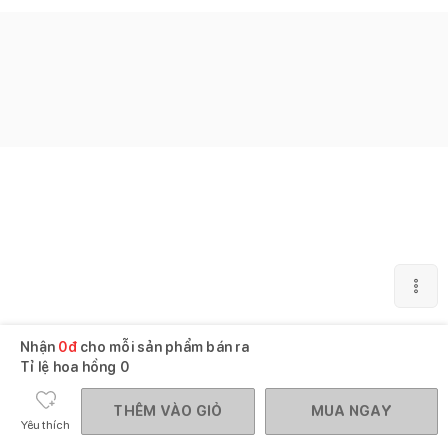
Nhận
0
đ
cho mỗi sản phẩm bán ra
Tỉ lệ hoa hồng
0
THÊM VÀO GIỎ
MUA NGAY
Yêu thích