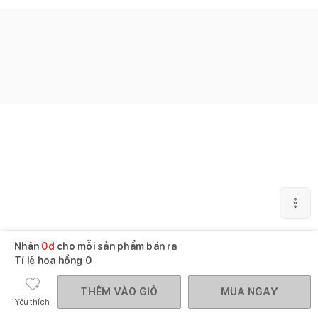
Nhận
0
đ
cho mỗi sản phẩm bán ra
Tỉ lệ hoa hồng
0
THÊM VÀO GIỎ
MUA NGAY
Yêu thích