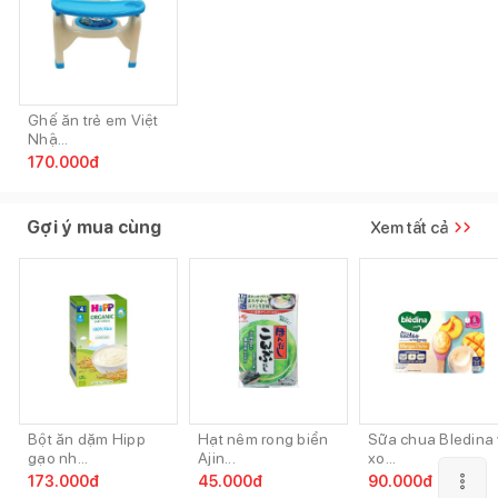
Ghế ăn trẻ em Việt
Nhậ...
170.000
đ
Gợi ý mua cùng
Xem tất cả
Bột ăn dặm Hipp
Hạt nêm rong biển
Sữa chua Bledina 
gạo nh...
Ajin...
xo...
173.000
đ
45.000
đ
90.000
đ