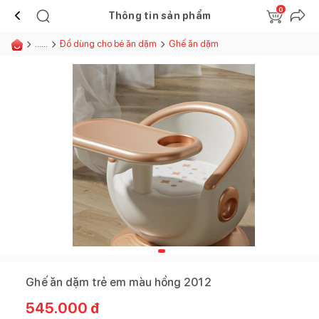
0
Thông tin sản phẩm
......
Đồ dùng cho bé ăn dặm
Ghế ăn dặm
Ghế ăn dặm trẻ em màu hồng 2012
545.000
đ