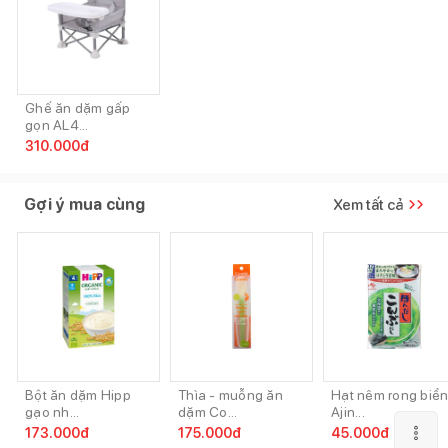
Ghế ăn dặm gấp
gọn AL4...
310.000
đ
Gợi ý mua cùng
Xem tất cả
Bột ăn dặm Hipp
Thìa - muỗng ăn
Hạt nêm rong biể
gạo nh...
dặm Co...
Ajin...
173.000
đ
175.000
đ
45.000
đ