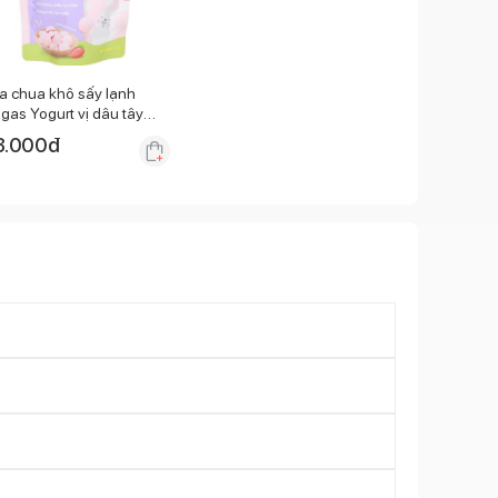
a chua khô sấy lạnh
gas Yogurt vị dâu tây
g
3.000
đ