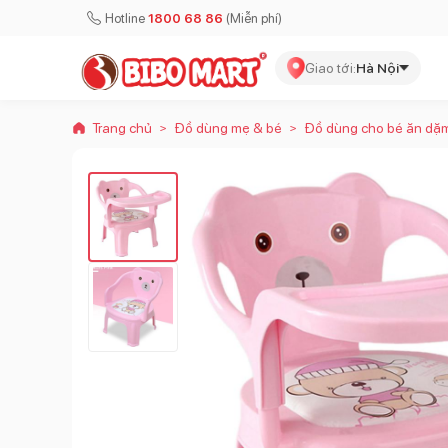
Hotline
1800 68 86
(Miễn phí)
Giao tới:
Hà Nội
Trang chủ
Đồ dùng mẹ & bé
Đồ dùng cho bé ăn dặ
>
>