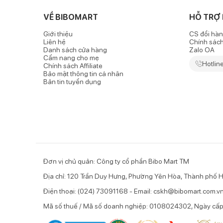
VỀ BIBOMART
HỖ TRỢ
Giới thiệu
CS đổi hàn
Liên hệ
Chính sác
Danh sách cửa hàng
Zalo OA
Cẩm nang cho mẹ
Hotlin
Chính sách Affiliate
Bảo mật thông tin cá nhân
Bản tin tuyển dụng
Đơn vị chủ quản: Công ty cổ phần Bibo Mart TM
Địa chỉ: 120 Trần Duy Hưng, Phường Yên Hòa, Thành phố H
Điện thoại: (024) 73091168 - Email: cskh@bibomart.com.v
Mã số thuế / Mã số doanh nghiệp: 0108024302, Ngày cấ