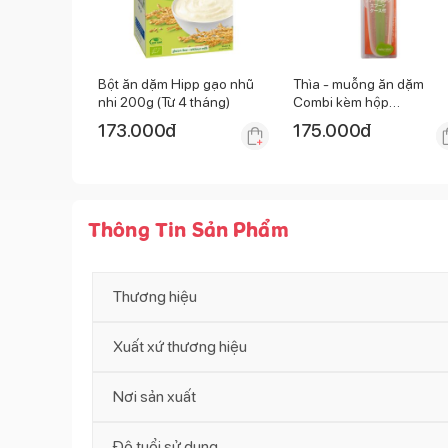
Bột ăn dặm Hipp gạo nhũ
Thìa - muỗng ăn dặm
nhi 200g (Từ 4 tháng)
Combi kèm hộp
81008/1238
173.000
đ
175.000
đ
Thông Tin Sản Phẩm
Thương hiệu
Xuất xứ thương hiệu
Nơi sản xuất
Độ tuổi sử dụng