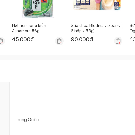
Hạt nêm rong biển
Sữa chua Bledina vị xoài (vỉ
Sữ
Ajinomoto 56g
6 hộp x 55g)
Og
18
45.000
đ
90.000
đ
4
Trung Quốc