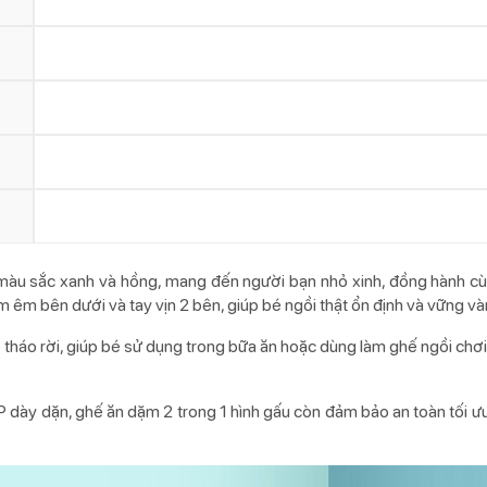
màu sắc xanh và hồng, mang đến người bạn nhỏ xinh, đồng hành cù
m êm bên dưới và tay vịn 2 bên, giúp bé ngồi thật ổn định và vững và
 tháo rời, giúp bé sử dụng trong bữa ăn hoặc dùng làm ghế ngồi chơi
P dày dặn, ghế ăn dặm 2 trong 1 hình gấu còn đảm bảo an toàn tối ưu