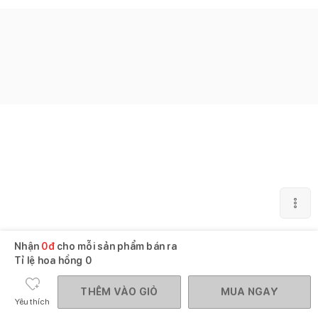
Nhận
0
đ
cho mỗi sản phẩm bán ra
Tỉ lệ hoa hồng
0
THÊM VÀO GIỎ
MUA NGAY
Yêu thích