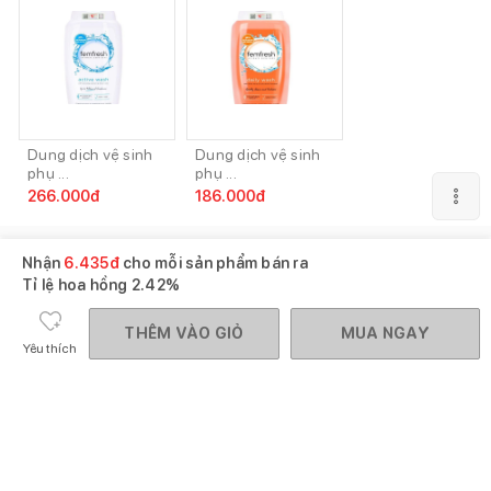
Dung dịch vệ sinh
Dung dịch vệ sinh
phụ ...
phụ ...
266.000
đ
186.000
đ
Gợi ý mua cùng
Xem tất cả
Nhận
6.435
đ
cho mỗi sản phẩm bán ra
Tỉ lệ hoa hồng
2.42%
THÊM VÀO GIỎ
MUA NGAY
Yêu thích
Kem trị nứt đầu ti
Tã dán người lớn
Sữa Ensure nước
Med...
Caryn...
hương ...