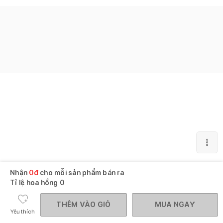
Nhận
0
đ
cho mỗi sản phẩm bán ra
Tỉ lệ hoa hồng
0
THÊM VÀO GIỎ
MUA NGAY
Yêu thích