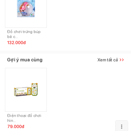
Đồ chơi trứng búp
bê c...
132.000
đ
Gợi ý mua cùng
Xem tất cả
Điện thoại đồ chơi
hìn...
79.000
đ