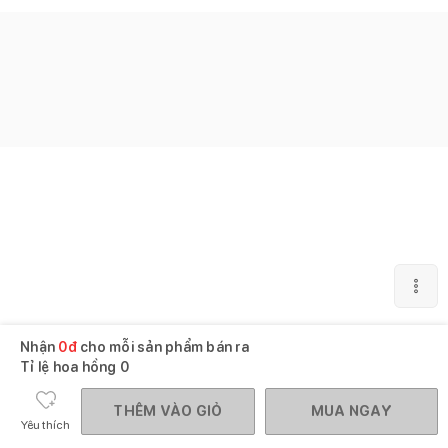
Nhận
0
đ
cho mỗi sản phẩm bán ra
Tỉ lệ hoa hồng
0
THÊM VÀO GIỎ
MUA NGAY
Yêu thích