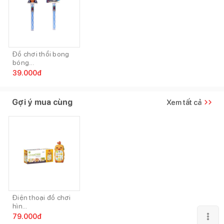
Đồ chơi thổi bong
bóng...
39.000
đ
Gợi ý mua cùng
Xem tất cả
Điện thoại đồ chơi
hìn...
79.000
đ