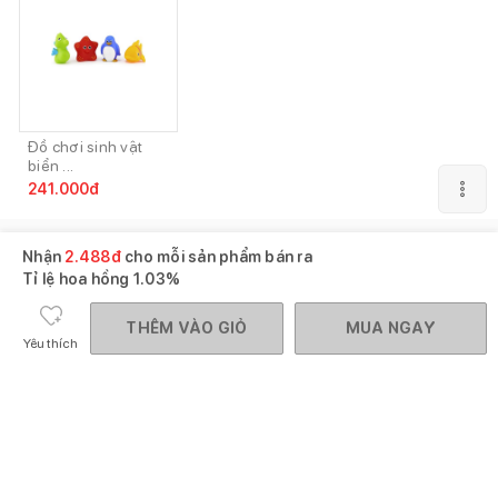
Đồ chơi sinh vật
biển ...
241.000
đ
Gợi ý mua cùng
Xem tất cả
Nhận
2.488
đ
cho mỗi sản phẩm bán ra
Tỉ lệ hoa hồng
1.03%
THÊM VÀO GIỎ
MUA NGAY
Yêu thích
Sữa tắm gội
Khăn xô tắm Nana
Kem trị hăm và mẩ
Cetaphil h...
4 lớp...
ngứ...