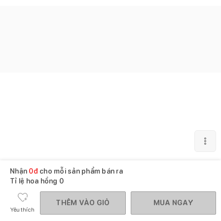
Nhận
0
đ
cho mỗi sản phẩm bán ra
Tỉ lệ hoa hồng
0
THÊM VÀO GIỎ
MUA NGAY
Yêu thích