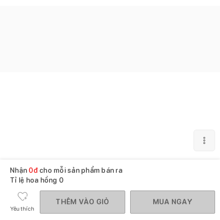
Nhận
0
đ
cho mỗi sản phẩm bán ra
Tỉ lệ hoa hồng
0
THÊM VÀO GIỎ
MUA NGAY
Yêu thích