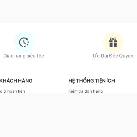
Giao hàng siêu tốc
Ưu Đãi Độc Quyền
 KHÁCH HÀNG
HỆ THỐNG TIỆN ÍCH
g & hoàn tiền
Kiểm tra đơn hàng
h bảo hành
Phương thức thanh toán
KẾT NỐI VỚI CHÚNG TÔI
e
1800 6886
(miễn phí)