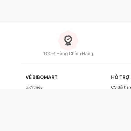
100% Hàng Chính Hãng
VỀ BIBOMART
HỖ TRỢ
Giới thiệu
CS đổi hàn
Liên hệ
Chính sác
Danh sách cửa hàng
Zalo OA
Cẩm nang cho mẹ
Hotlin
Chính sách Affiliate
Bảo mật thông tin cá nhân
Bản tin tuyển dụng