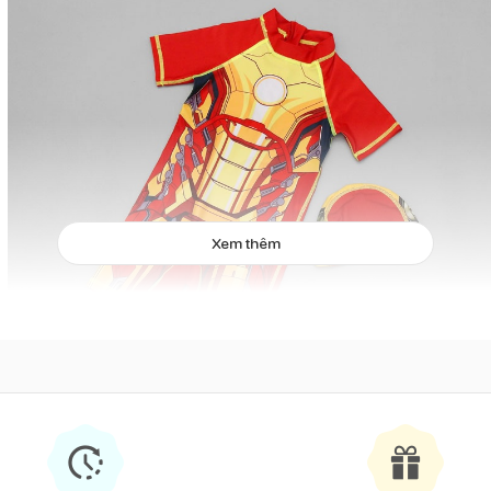
Xem thêm
Đồ bơi bé trai cộc liền thân kèm mũ Iron Man