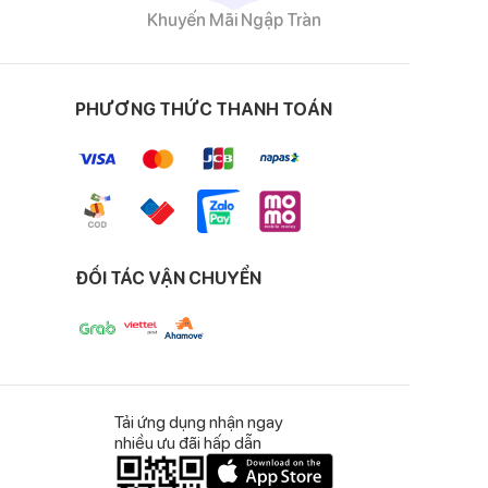
Khuyến Mãi Ngập Tràn
mái cho bé yêu. Ngoài ra, chất vải không ngấm giữ nước
PHƯƠNG THỨC THANH TOÁN
 mặc.
u khi mặc. Sau lưn
ĐỐI TÁC VẬN CHUYỂN
Tải ứng dụng nhận ngay
nhiều ưu đãi hấp dẫn