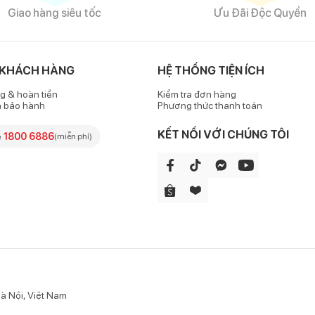
Giao hàng siêu tốc
Ưu Đãi Độc Quyền
làm từ vải co giãn tốt, khi mặc sẽ đem tới cảm giác vừa vặn, thoải 
 KHÁCH HÀNG
HỆ THỐNG TIỆN ÍCH
ận động dưới nước.
g & hoàn tiền
Kiểm tra đơn hàng
n, chỉn chu, đảm bảo không gây cộm ngứa hay xước da bé trong khi
h bảo hành
Phương thức thanh toán
KẾT NỐI VỚI CHÚNG TÔI
e
1800 6886
(miễn phí)
hắn cơ thể bé yêu hiệu quả nhưng không tạo cảm giác hầm bí, khó chị
à Nội, Việt Nam