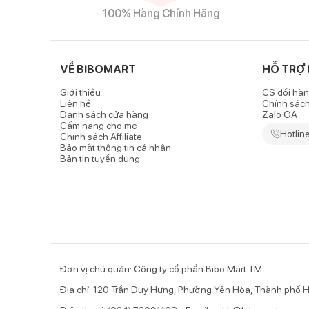
Đặc điểm nổi bật của sản phẩm
100% Hàng Chính Hãng
Chất vải mát, co giãn tốt
- Đồ bơi bé trai cộc liền thân kèm mũ Iron Man được 
VỀ BIBOMART
HỖ TRỢ
nên không làm bé cảm thấy nặng nề khi di chuyển, v
Giới thiệu
CS đổi hàn
- Sản phẩm không có chỉ thừa, được cắt may cẩn thậ
Liên hệ
Chính sác
Danh sách cửa hàng
Zalo OA
Thiết kế liền thân tiện lợi, năng động
Cẩm nang cho mẹ
Hotlin
Chính sách Affiliate
Bảo mật thông tin cá nhân
- Đồ bơi dạng cộc được thiết kế liền thân giúp che c
Bản tin tuyển dụng
Đơn vị chủ quản: Công ty cổ phần Bibo Mart TM
Địa chỉ: 120 Trần Duy Hưng, Phường Yên Hòa, Thành phố H