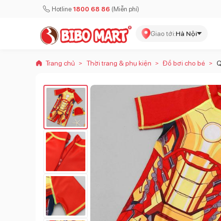
Hotline
1800 68 86
(Miễn phí)
Giao tới:
Hà Nội
Trang chủ
Thời trang & phụ kiện
Đồ bơi cho bé
Q
>
>
>