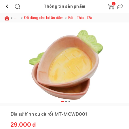
0
Thông tin sản phẩm
......
Đồ dùng cho bé ăn dặm
Bát - Thìa - Dĩa
Đĩa sứ hình củ cà rốt MT-MCWD001
29.000
đ