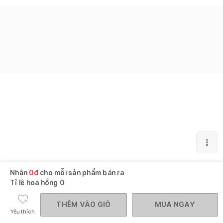
Nhận
0
đ
cho mỗi sản phẩm bán ra
Tỉ lệ hoa hồng
0
THÊM VÀO GIỎ
MUA NGAY
Yêu thích