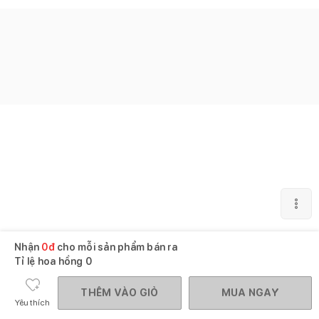
Nhận
0
đ
cho mỗi sản phẩm bán ra
Tỉ lệ hoa hồng
0
THÊM VÀO GIỎ
MUA NGAY
Yêu thích