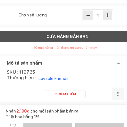
Chọn số lượng
CỬA HÀNG GẦN BẠN
10
cửa hàng hiện đang có sản phẩm này
Mô tả sản phẩm
SKU :
119765
Thương hiệu :
Luvable Friends
XEM THÊM
Sản phẩm tương tự
Xem tất cả
Nhận
2.190
đ
cho mỗi sản phẩm bán ra
Tỉ lệ hoa hồng
1%