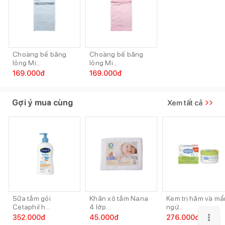
Choàng bế băng
Choàng bế băng
lông Mi...
lông Mi...
169.000
đ
169.000
đ
Gợi ý mua cùng
Xem tất cả
Sữa tắm gội
Khăn xô tắm Nana
Kem trị hăm và mẩ
Cetaphil h...
4 lớp...
ngứ...
352.000
đ
45.000
đ
276.000
đ