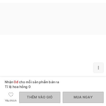
Nhận
0
đ
cho mỗi sản phẩm bán ra
Tỉ lệ hoa hồng
0
THÊM VÀO GIỎ
MUA NGAY
Yêu thích