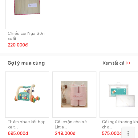
Chiếu cói Nga Sơn
xuất...
220.000
đ
Gợi ý mua cùng
Xem tất cả
Thảm nhạc kết hợp
Gối chặn cho bé
Gối ngủ thoáng kh
xe t...
Little...
cho...
695.000
đ
249.000
đ
575.000
đ