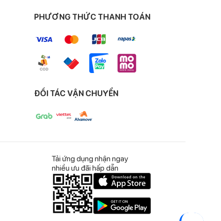
PHƯƠNG THỨC THANH TOÁN
ào mùa đông và mát
 của bé.
ĐỐI TÁC VẬN CHUYỂN
é nằm hoặc có thể
và tô điểm cho căn
Tải ứng dụng nhận ngay
nhiều ưu đãi hấp dẫn