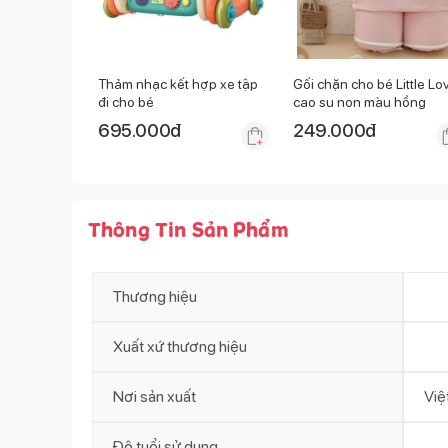
Thảm nhạc kết hợp xe tập
Gối chặn cho bé Little Lo
đi cho bé
cao su non màu hồng
695.000
đ
249.000
đ
Thông Tin Sản Phẩm
Thương hiệu
Xuất xứ thương hiệu
Nơi sản xuất
Việ
Độ tuổi sử dụng