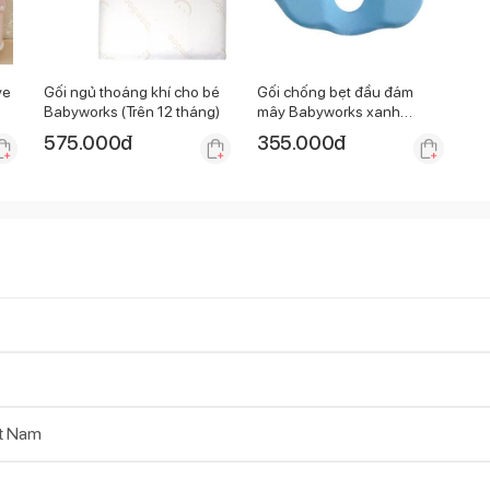
ve
Gối ngủ thoáng khí cho bé
Gối chống bẹt đầu đám
Babyworks (Trên 12 tháng)
mây Babyworks xanh
293406
575.000
đ
355.000
đ
t Nam