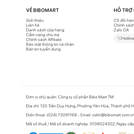
Chất vải mềm mại và an toàn với làn da
VỀ BIBOMART
HỖ TRỢ
-
Chăn lông tuyết màu hồng dễ thương
sử dụng chất
Giới thiệu
CS đổi hàn
Liên hệ
Chính sác
mẻ khi sử dụng vào mùa hè khi nằm trong phòng điề
Danh sách cửa hàng
Zalo OA
Cẩm nang cho mẹ
- Cả 2 bề mặt chăn đều mềm mịn với lớp lông bền đẹp
Hotlin
Chính sách Affiliate
Bảo mật thông tin cá nhân
- Đường may viền cẩn thận, tỉ mỉ làm nên nét thẩm m
Bản tin tuyển dụng
Thiết kế tiện dụng
- Chăn có kích thước 100 x 140cm thoải mái để sử d
sử dụng khi ba mẹ ngủ trưa ở văn phòng cũng rất tiện 
- Họa tiết hoạt hình ngộ nghĩnh trên nền chăn màu hồ
phòng ngủ của bé thêm xinh xắn và nổi bật.
Đơn vị chủ quản: Công ty cổ phần Bibo Mart TM
Địa chỉ: 120 Trần Duy Hưng, Phường Yên Hòa, Thành phố H
Điện thoại: (024) 73091168 - Email: cskh@bibomart.com.v
Mã số thuế / Mã số doanh nghiệp: 0108024302, Ngày cấ