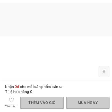
Nhận
0
đ
cho mỗi sản phẩm bán ra
Tỉ lệ hoa hồng
0
THÊM VÀO GIỎ
MUA NGAY
Yêu thích