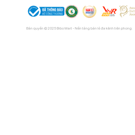
Bản quyền © 2025 Bibo Mart - Nền tảng bán lẻ đa kênh tiên phong.