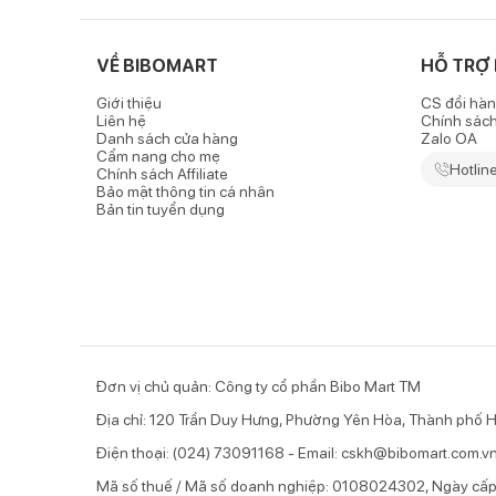
VỀ BIBOMART
HỖ TRỢ
Giới thiệu
CS đổi hàn
Liên hệ
Chính sác
Danh sách cửa hàng
Zalo OA
Cẩm nang cho mẹ
Hotlin
Chính sách Affiliate
Bảo mật thông tin cá nhân
Bản tin tuyển dụng
Đơn vị chủ quản: Công ty cổ phần Bibo Mart TM
Địa chỉ: 120 Trần Duy Hưng, Phường Yên Hòa, Thành phố H
Điện thoại: (024) 73091168 - Email: cskh@bibomart.com.v
Mã số thuế / Mã số doanh nghiệp: 0108024302, Ngày cấ