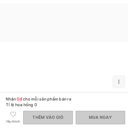
Nhận
0
đ
cho mỗi sản phẩm bán ra
Tỉ lệ hoa hồng
0
THÊM VÀO GIỎ
MUA NGAY
Yêu thích