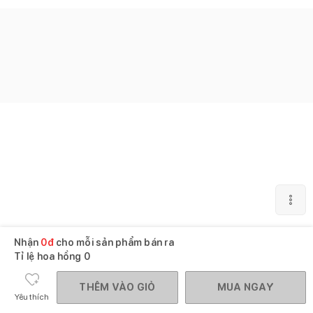
Nhận
0
đ
cho mỗi sản phẩm bán ra
Tỉ lệ hoa hồng
0
THÊM VÀO GIỎ
MUA NGAY
Yêu thích