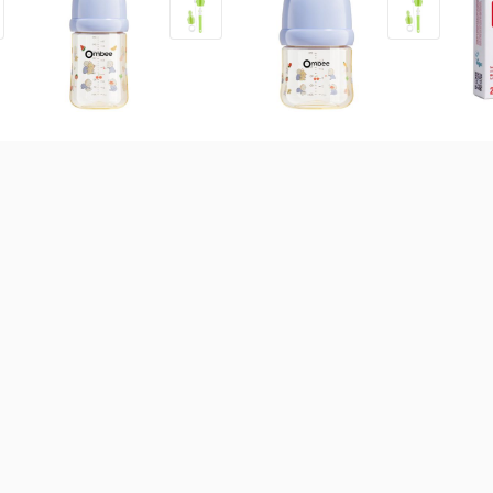
Bình sữa Ombee PPSU
Bình sữa Ombee PPSU
Sắt
Anti-colic Prince 270ml
Anti-colic Prince 170ml
Kid
(Trên 6 tháng)
(Trên 3 tháng)
537.000
đ
473.000
đ
34
 bột các loại
Sữa theo công dụng
Sữa theo xuất xứ
Sữ
-
30
%
Sữa Meiji thanh số 0 nội địa
Nhật 30 thanh (0 - 1 tuổi)
-