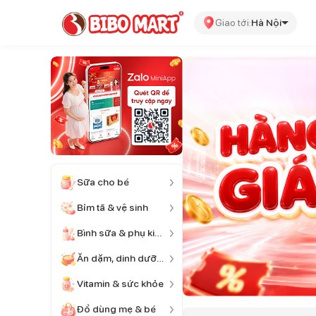
Giao tới:
Hà Nội
Sữa cho bé
Bỉm tã & vệ sinh
Bình sữa & phụ kiện
Ăn dặm, dinh dưỡng
Vitamin & sức khỏe
Đồ dùng mẹ & bé