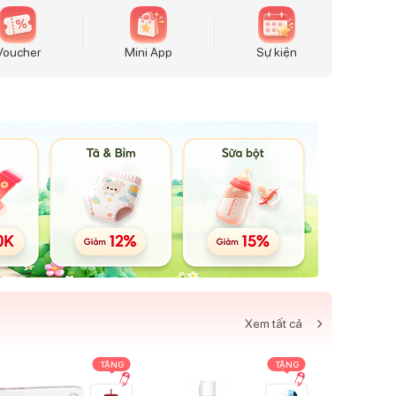
Voucher
Mini App
Sự kiện
Xem tất cả
TẶNG
TẶNG