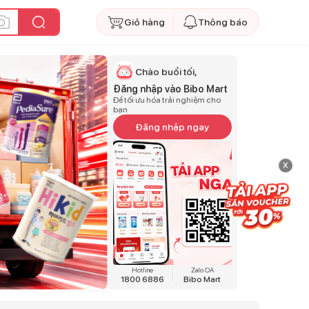
Giỏ hàng
Thông báo
Chào buổi tối,
Đăng nhập vào Bibo Mart
Để tối ưu hóa trải nghiệm cho
bạn
Đăng nhập ngay
x
Hotline
Zalo OA
1800 6886
Bibo Mart