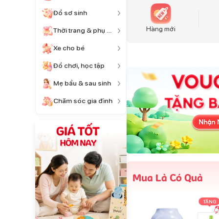
Đồ sơ sinh
Hàng mới
Thời trang & phụ kiện
Xe cho bé
Đồ chơi, học tập
Mẹ bầu & sau sinh
Chăm sóc gia đình
Mua Là Có Quà
TẶNG
TẶNG
TẶNG