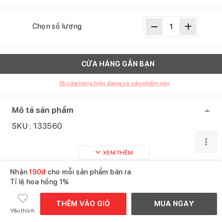
Chọn số lượng
CỬA HÀNG GẦN BẠN
15
cửa hàng hiện đang có sản phẩm này
Mô tả sản phẩm
SKU :
133560
XEM THÊM
Nhận
190
đ
cho mỗi sản phẩm bán ra
Sản phẩm tương tự
Xem tất cả
Tỉ lệ hoa hồng
1%
THÊM VÀO GIỎ
MUA NGAY
Yêu thích