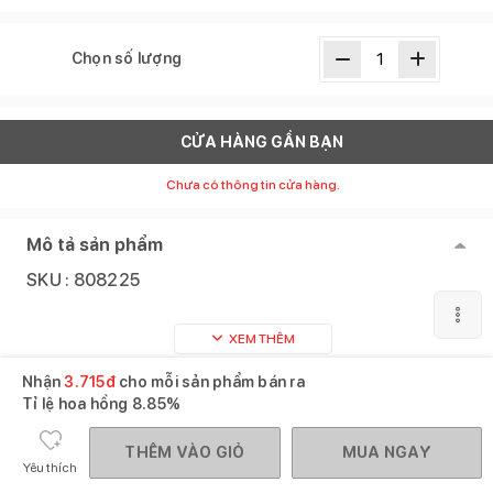
Chọn số lượng
CỬA HÀNG GẦN BẠN
Chưa có thông tin cửa hàng.
Mô tả sản phẩm
SKU :
808225
XEM THÊM
Nhận
3.715
đ
cho mỗi sản phẩm bán ra
Gợi ý mua cùng
Xem tất cả
Tỉ lệ hoa hồng
8.85%
THÊM VÀO GIỎ
MUA NGAY
Yêu thích